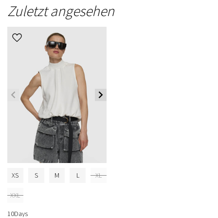
Zuletzt angesehen
XS
S
M
L
XL
XXL
10Days