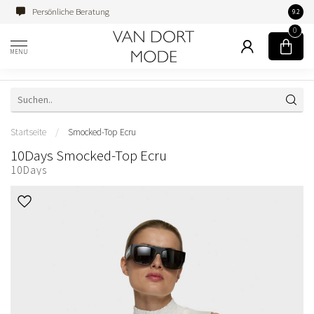
Persönliche Beratung
Famili
9.2
0
MENU
Startseite
/
Smocked-Top Ecru
10Days Smocked-Top Ecru
10Days