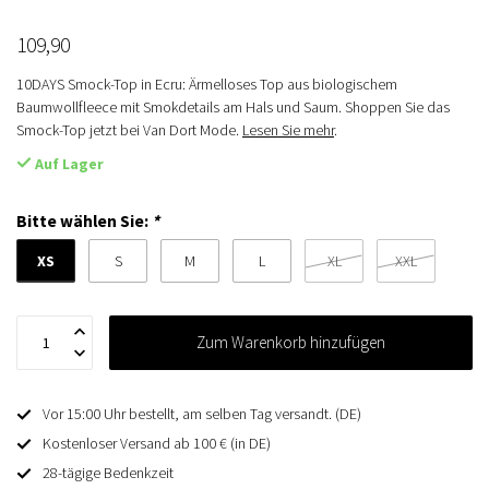
109,90
10DAYS Smock-Top in Ecru: Ärmelloses Top aus biologischem
Baumwollfleece mit Smokdetails am Hals und Saum. Shoppen Sie das
Smock-Top jetzt bei Van Dort Mode.
Lesen Sie mehr
.
Auf Lager
Bitte wählen Sie:
*
XS
S
M
L
XL
XXL
Zum Warenkorb hinzufügen
Vor 15:00 Uhr bestellt, am selben Tag versandt. (DE)
Kostenloser Versand ab 100 € (in DE)
28-tägige Bedenkzeit