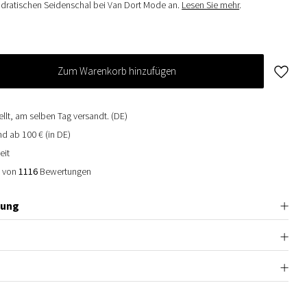
adratischen Seidenschal bei Van Dort Mode an.
Lesen Sie mehr
.
Zum Warenkorb hinzufügen
ellt, am selben Tag versandt. (DE)
d ab 100 € (in DE)
eit
0 von
1116
Bewertungen
bung