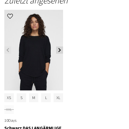
Zuletzt angesehen
XS
S
M
L
XL
XXL
10Days
Schwarz DAS LANGÄRMLIGE