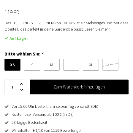
119,90
Das THE LONG SLEEVE LINEN von 10DAYS ist ein vielseitiges und zeitloses
Oberteil, das perfekt in deine Garderobe passt.
Lesen Sie mehr
.
Auf Lager
Bitte wählen Sie:
*
XS
S
M
L
XL
XXL
Zum Warenkorb hinzufügen
Vor 15:00 Uhr bestellt, am selben Tag versandt. (DE)
Kostenloser Versand ab 100 € (in DE)
28-tägige Bedenkzeit
Wir erhalten
9.2
/10 von
1116
Bewertungen