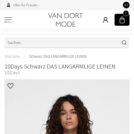
Alles für Frauen
Persön
9.2
0
MENU
Startseite
/
Schwarz DAS LANGÄRMLIGE LEINEN
10Days Schwarz DAS LANGÄRMLIGE LEINEN
10Days