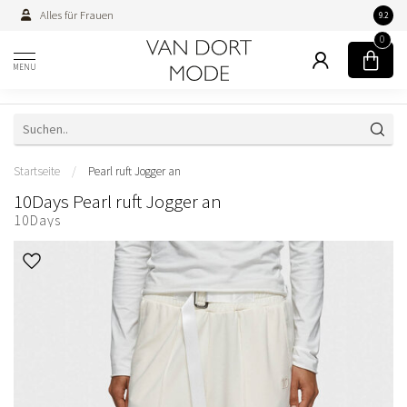
Alles für Frauen
Persön
9.2
0
MENU
Startseite
/
Pearl ruft Jogger an
10Days Pearl ruft Jogger an
10Days