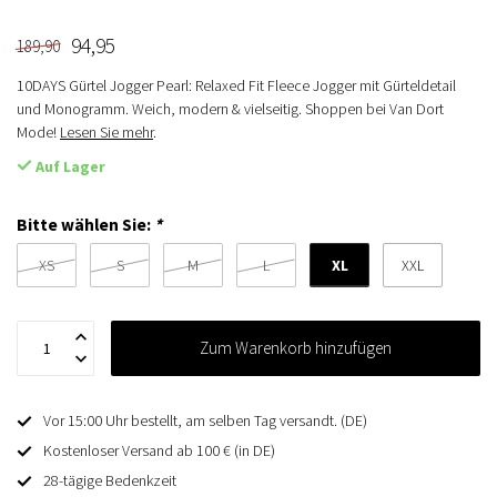
94,95
189,90
10DAYS Gürtel Jogger Pearl: Relaxed Fit Fleece Jogger mit Gürteldetail
und Monogramm. Weich, modern & vielseitig. Shoppen bei Van Dort
Mode!
Lesen Sie mehr
.
Auf Lager
Bitte wählen Sie:
*
XL
XS
S
M
L
XXL
Zum Warenkorb hinzufügen
Vor 15:00 Uhr bestellt, am selben Tag versandt. (DE)
Kostenloser Versand ab 100 € (in DE)
28-tägige Bedenkzeit