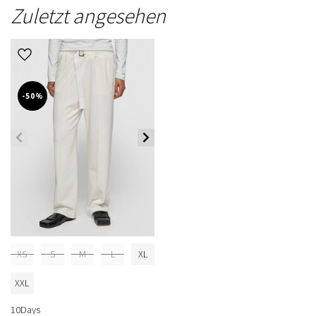
Zuletzt angesehen
-50%
XS
S
M
L
XL
XXL
10Days