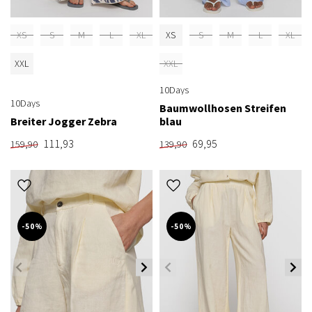
XS
S
M
L
XL
XS
S
M
L
XL
XXL
XXL
10Days
10Days
Baumwollhosen Streifen
Breiter Jogger Zebra
blau
111,93
69,95
159,90
139,90
-50%
-50%