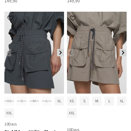
149,90
149,90
XS
S
M
L
XL
XS
S
M
L
XL
XXL
XXL
10Days
10Days