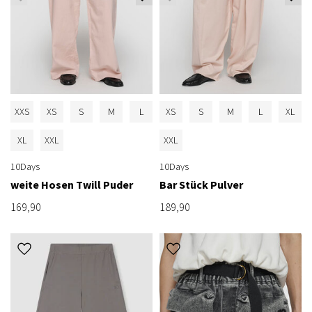
XXS
XS
S
M
L
XS
S
M
L
XL
XL
XXL
XXL
10Days
10Days
weite Hosen Twill Puder
Bar Stück Pulver
169,90
189,90