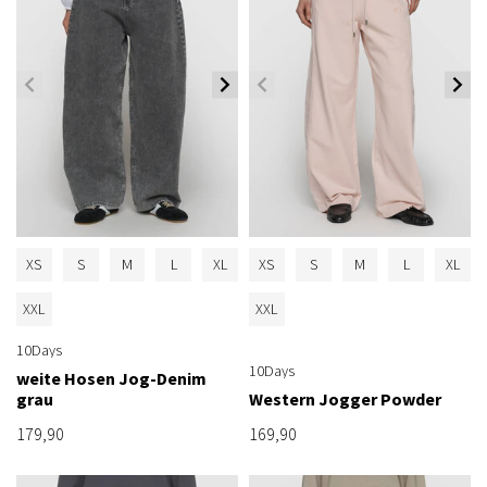
XS
S
M
L
XL
XS
S
M
L
XL
XXL
XXL
10Days
10Days
weite Hosen Jog-Denim
grau
Western Jogger Powder
179,90
169,90