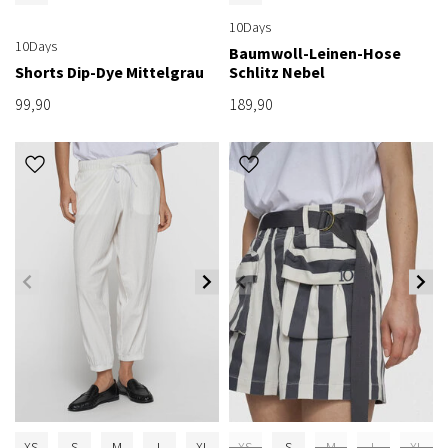
10Days
10Days
Baumwoll-Leinen-Hose
Shorts Dip-Dye Mittelgrau
Schlitz Nebel
99,90
189,90
XS
S
M
L
XL
XS
S
M
L
XL