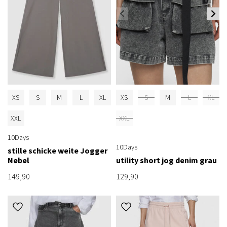
XS
S
M
L
XL
XS
S
M
L
XL
XXL
XXL
10Days
10Days
stille schicke weite Jogger
Nebel
utility short jog denim grau
149,90
129,90