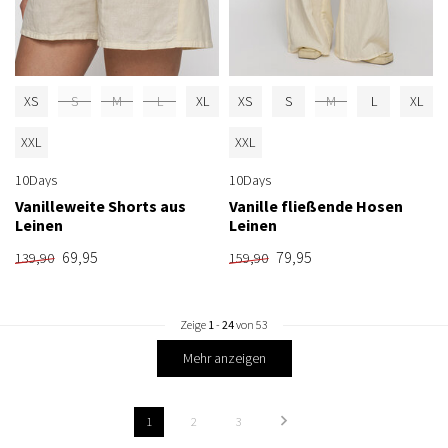
XS
S
M
L
XL
XS
S
M
L
XL
XXL
XXL
10Days
10Days
Vanilleweite Shorts aus
Vanille fließende Hosen
Leinen
Leinen
69,95
79,95
139,90
159,90
Zeige
1
-
24
von 53
Mehr anzeigen
1
2
3