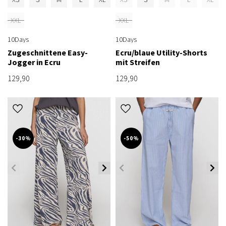
XXL
XXL
10Days
10Days
Zugeschnittene Easy-
Ecru/blaue Utility-Shorts
Jogger in Ecru
mit Streifen
129,90
129,90
-30%
-50%