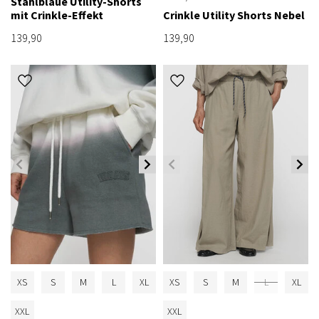
Stahlblaue Utility-Shorts
mit Crinkle-Effekt
Crinkle Utility Shorts Nebel
139,90
139,90
XS
S
M
L
XL
XS
S
M
L
XL
XXL
XXL