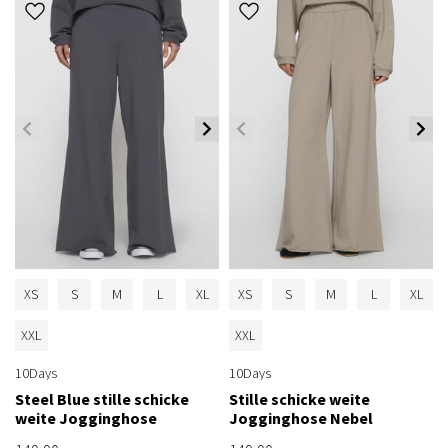
XS
S
M
L
XL
XS
S
M
L
XL
XXL
XXL
10Days
10Days
Steel Blue stille schicke
Stille schicke weite
weite Jogginghose
Jogginghose Nebel