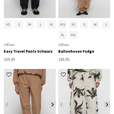
XS
S
M
L
XL
XXS
XS
S
M
L
XL
XXL
10Days
10Days
Easy Travel Pants Schwarz
Ballonhosen Fudge
169,90
189,90