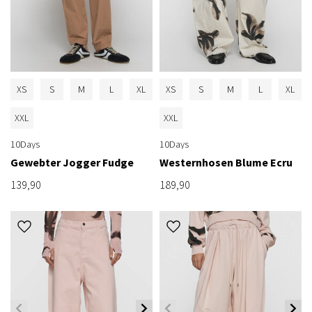
XS
S
M
L
XL
XS
S
M
L
XL
XXL
XXL
10Days
10Days
Gewebter Jogger Fudge
Westernhosen Blume Ecru
139,90
189,90