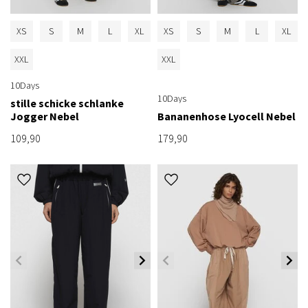
XS
S
M
L
XL
XS
S
M
L
XL
XXL
XXL
10Days
10Days
stille schicke schlanke
Jogger Nebel
Bananenhose Lyocell Nebel
109,90
179,90