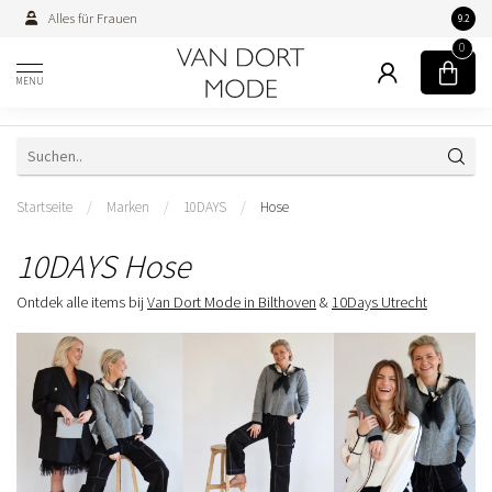
Alles für Frauen
Persön
9.2
0
MENU
Startseite
/
Marken
/
10DAYS
/
Hose
10DAYS Hose
Ontdek alle items bij
Van Dort Mode in Bilthoven
&
10Days Utrecht