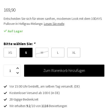
169,90
Entscheiden Sie sich für einen sanften, modernen Look mit dem 10DAYS
Pullover in Hellgrau-Melange.
Lesen Sie mehr
.
Auf Lager
Bitte wählen Sie:
*
S
XS
M
L
XL
Zum Warenkorb hinzufügen
Vor 15:00 Uhr bestellt, am selben Tag versandt. (DE)
Kostenloser Versand ab 100 € (in DE)
28-tägige Bedenkzeit
Wir erhalten
9.2
/10 von
1116
Bewertungen