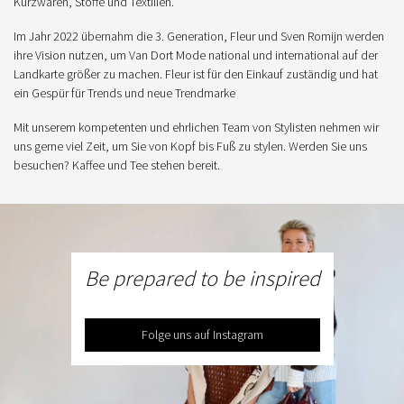
Kurzwaren, Stoffe und Textilien.
Im Jahr 2022 übernahm die 3. Generation, Fleur und Sven Romijn werden
ihre Vision nutzen, um Van Dort Mode national und international auf der
Landkarte größer zu machen. Fleur ist für den Einkauf zuständig und hat
ein Gespür für Trends und neue Trendmarke
Mit unserem kompetenten und ehrlichen Team von Stylisten nehmen wir
uns gerne viel Zeit, um Sie von Kopf bis Fuß zu stylen. Werden Sie uns
besuchen? Kaffee und Tee stehen bereit.
Be prepared to be inspired
Folge uns auf Instagram