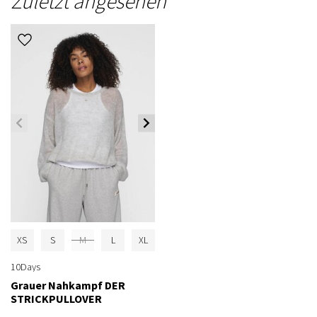
Zuletzt angesehen
XS
S
M
L
XL
10Days
Grauer Nahkampf DER
STRICKPULLOVER