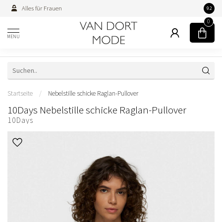
Alles für Frauen
Persön
9.2
0
MENU
Startseite
/
Nebelstille schicke Raglan-Pullover
10Days Nebelstille schicke Raglan-Pullover
10Days