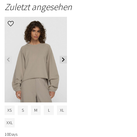
Zuletzt angesehen
XS
S
M
L
XL
XXL
10Days