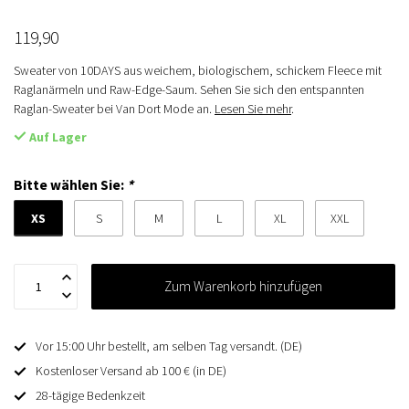
119,90
Sweater von 10DAYS aus weichem, biologischem, schickem Fleece mit
Raglanärmeln und Raw-Edge-Saum. Sehen Sie sich den entspannten
Raglan-Sweater bei Van Dort Mode an.
Lesen Sie mehr
.
Auf Lager
Bitte wählen Sie:
*
XS
S
M
L
XL
XXL
Zum Warenkorb hinzufügen
Vor 15:00 Uhr bestellt, am selben Tag versandt. (DE)
Kostenloser Versand ab 100 € (in DE)
28-tägige Bedenkzeit