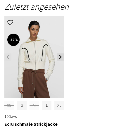
Zuletzt angesehen
-50%
XS
S
M
L
XL
10Days
Ecru schmale Strickjacke