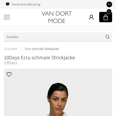
Persönliche Beratung
Famili
9.2
0
MENU
Startseite
/
Ecru schmale Strickjacke
10Days Ecru schmale Strickjacke
10Days