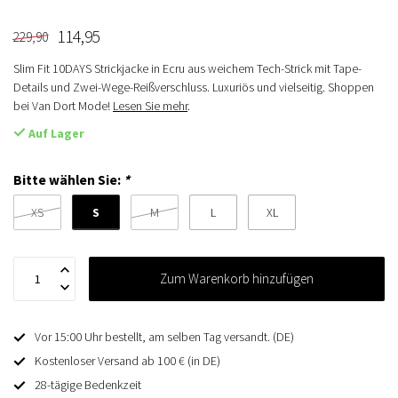
114,95
229,90
Slim Fit 10DAYS Strickjacke in Ecru aus weichem Tech-Strick mit Tape-
Details und Zwei-Wege-Reißverschluss. Luxuriös und vielseitig. Shoppen
bei Van Dort Mode!
Lesen Sie mehr
.
Auf Lager
Bitte wählen Sie:
*
S
XS
M
L
XL
Zum Warenkorb hinzufügen
Vor 15:00 Uhr bestellt, am selben Tag versandt. (DE)
Kostenloser Versand ab 100 € (in DE)
28-tägige Bedenkzeit