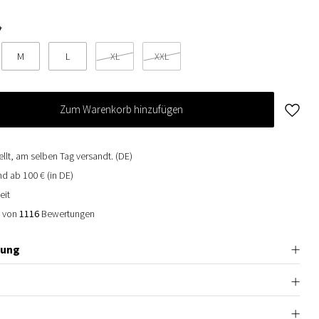
*
M
L
XL
XXL
Zum Warenkorb hinzufügen
ellt, am selben Tag versandt. (DE)
d ab 100 € (in DE)
eit
0 von
1116
Bewertungen
bung