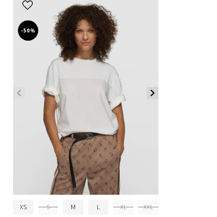
-50%
XS
S
M
L
XL
XXL