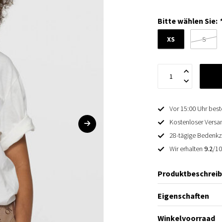
Bitte wählen Sie:
XS
S
Vor 15:00 Uhr best
Kostenloser Versan
28-tägige Bedenkz
Wir erhalten
9.2
/1
Produktbeschrei
Eigenschaften
Winkelvoorraad