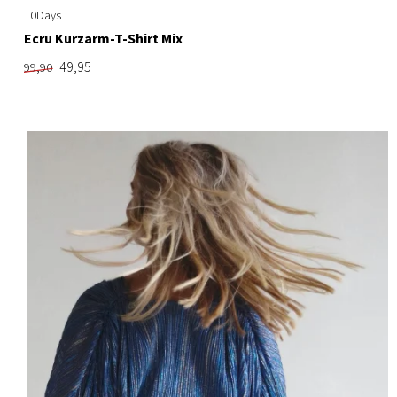
10Days
Ecru Kurzarm-T-Shirt Mix
49,95
99,90