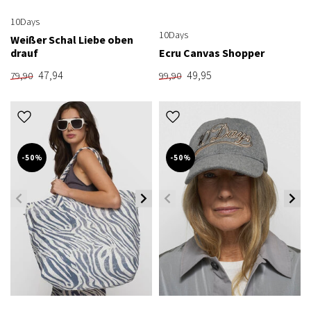
10Days
10Days
Weißer Schal Liebe oben
drauf
Ecru Canvas Shopper
47,94
49,95
79,90
99,90
-50%
-50%