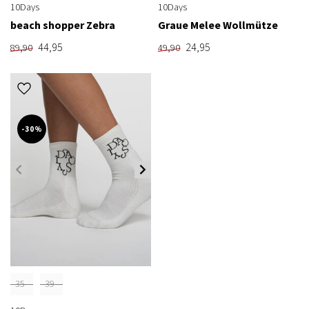
10Days
10Days
beach shopper Zebra
Graue Melee Wollmütze
44,95
24,95
89,90
49,90
-30%
35-
39-
38
42