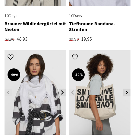
10Days
10Days
Brauner Wildledergürtel mit
Tiefbraune Bandana-
Nieten
Streifen
48,93
19,95
69,90
39,90
-40%
-50%