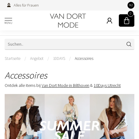
Alles für Frauen
Persön
9.2
0
MENU
Startseite
/
Angebot
/
10DAYS
/
Accessoires
Accessoires
Ontdek alle items bij
Van Dort Mode in Bilthoven
&
10Days Utrecht