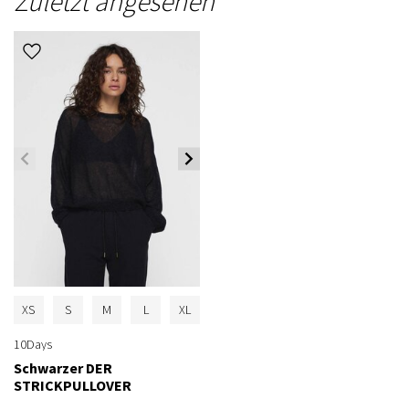
Zuletzt angesehen
XS
S
M
L
XL
10Days
Schwarzer DER
STRICKPULLOVER