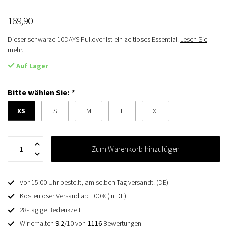
169,90
Dieser schwarze 10DAYS Pullover ist ein zeitloses Essential.
Lesen Sie
mehr
.
Auf Lager
Bitte wählen Sie:
*
XS
S
M
L
XL
Zum Warenkorb hinzufügen
Vor 15:00 Uhr bestellt, am selben Tag versandt. (DE)
Kostenloser Versand ab 100 € (in DE)
28-tägige Bedenkzeit
Wir erhalten
9.2
/10 von
1116
Bewertungen