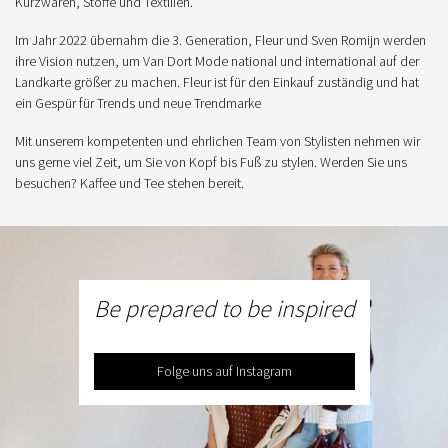
Kurzwaren, Stoffe und Textilien.
Im Jahr 2022 übernahm die 3. Generation, Fleur und Sven Romijn werden
ihre Vision nutzen, um Van Dort Mode national und international auf der
Landkarte größer zu machen. Fleur ist für den Einkauf zuständig und hat
ein Gespür für Trends und neue Trendmarke
Mit unserem kompetenten und ehrlichen Team von Stylisten nehmen wir
uns gerne viel Zeit, um Sie von Kopf bis Fuß zu stylen. Werden Sie uns
besuchen? Kaffee und Tee stehen bereit.
Be prepared to be inspired
Folge uns auf Instagram