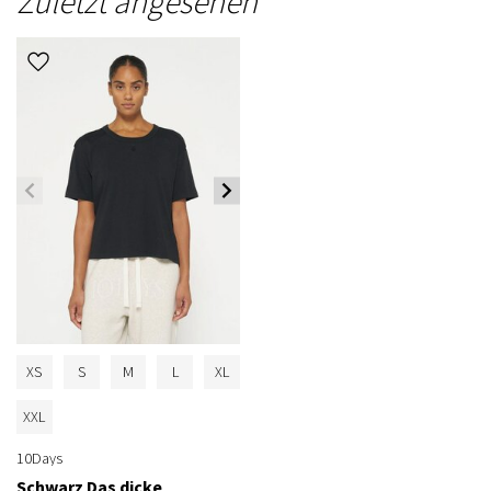
Zuletzt angesehen
XS
S
M
L
XL
XXL
10Days
Schwarz Das dicke