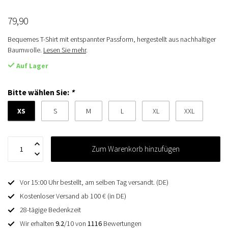
79,90
Bequemes T-Shirt mit entspannter Passform, hergestellt aus nachhaltiger
Baumwolle.
Lesen Sie mehr
.
Auf Lager
Bitte wählen Sie:
*
XS
S
M
L
XL
XXL
Zum Warenkorb hinzufügen
Vor 15:00 Uhr bestellt, am selben Tag versandt. (DE)
Kostenloser Versand ab 100 € (in DE)
28-tägige Bedenkzeit
Wir erhalten
9.2
/10 von
1116
Bewertungen