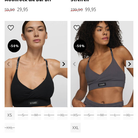
29,95
99,95
59,90
199,90
-50%
-50%
XS
S
M
L
XL
XS
S
M
L
XL
XXL
XXL