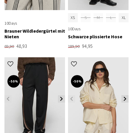
XS
S
M
L
XL
10Days
10Days
Brauner Wildledergürtel mit
Nieten
Schwarze plissierte Hose
48,93
94,95
69,90
189,90
-50%
-50%