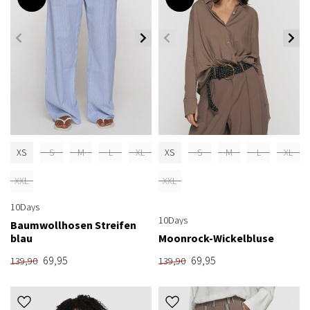
XS
S
M
L
XL
XS
S
M
L
XL
XXL
XXL
10Days
10Days
Baumwollhosen Streifen
blau
Moonrock-Wickelbluse
69,95
69,95
139,90
139,90