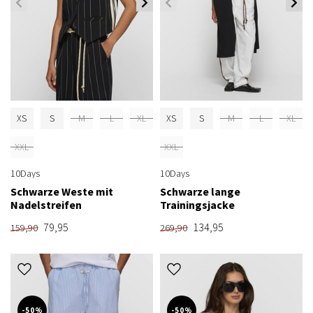
XS
S
M
L
XL
XS
S
M
L
XL
XXL
XXL
10Days
10Days
Schwarze Weste mit
Schwarze lange
Nadelstreifen
Trainingsjacke
79,95
134,95
159,90
269,90
-50%
-50%