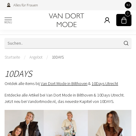
Alles für Frauen
Persön
9.2
0
MENU
Startseite
/
Angebot
/
10DAYS
10DAYS
Ontdek alle items bij
Van Dort Mode in Bilthoven
&
10Days Utrecht
Entdecke alle Artikel bei Van Dort Mode in Bilthoven & 10Days Utrecht.
Jetzt neu bei Vandortmode.nl, das neueste Kapitel von 10DAYS.