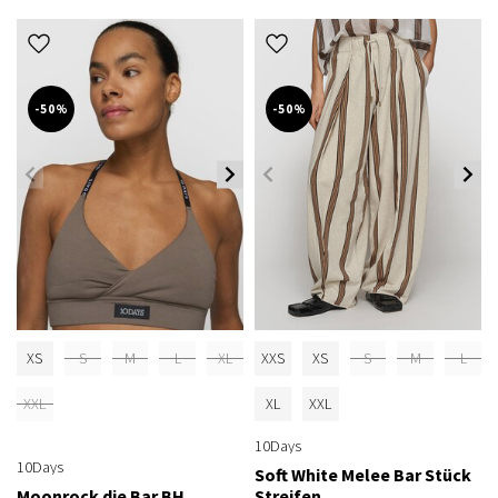
-50%
-50%
XS
S
M
L
XL
XXS
XS
S
M
L
XXL
XL
XXL
10Days
10Days
Soft White Melee Bar Stück
Moonrock die Bar BH
Streifen