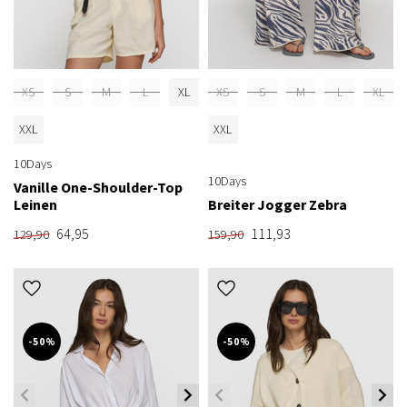
XS
S
M
L
XL
XS
S
M
L
XL
XXL
XXL
10Days
10Days
Vanille One-Shoulder-Top
Leinen
Breiter Jogger Zebra
64,95
111,93
129,90
159,90
-50%
-50%