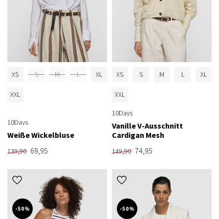
XS
S
M
L
XL
XS
S
M
L
XL
XXL
XXL
10Days
10Days
Vanille V-Ausschnitt
Weiße Wickelbluse
Cardigan Mesh
69,95
74,95
139,90
149,90
-50%
-50%