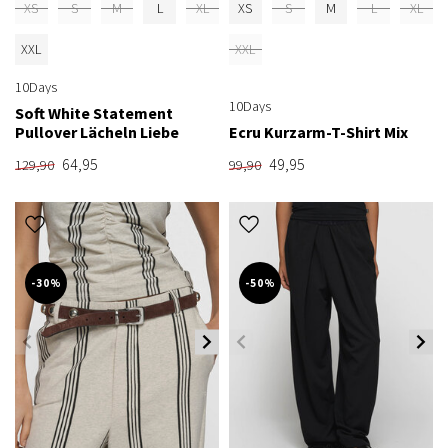
XS
S
M
L
XL
XS
S
M
L
XL
XXL
XXL
10Days
10Days
Soft White Statement
Pullover Lächeln Liebe
Ecru Kurzarm-T-Shirt Mix
64,95
49,95
129,90
99,90
-30%
-50%