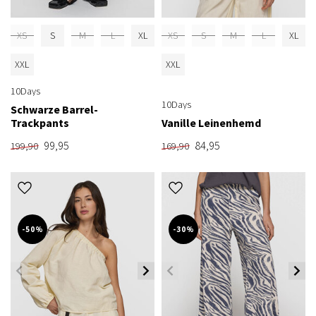
XS
S
M
L
XL
XS
S
M
L
XL
XXL
XXL
10Days
10Days
Schwarze Barrel-
Trackpants
Vanille Leinenhemd
99,95
84,95
199,90
169,90
-50%
-30%