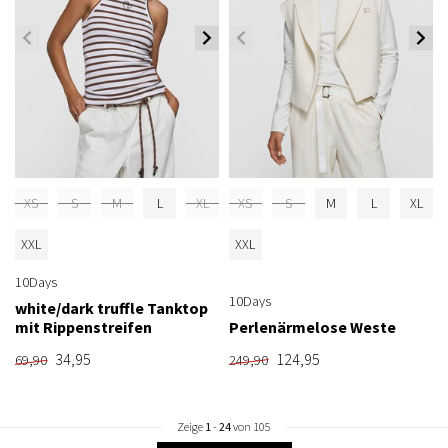
XS
S
M
L
XL
XS
S
M
L
XL
XXL
XXL
10Days
10Days
white/dark truffle Tanktop
mit Rippenstreifen
Perlenärmelose Weste
34,95
124,95
69,90
249,90
Zeige
1
-
24
von 105