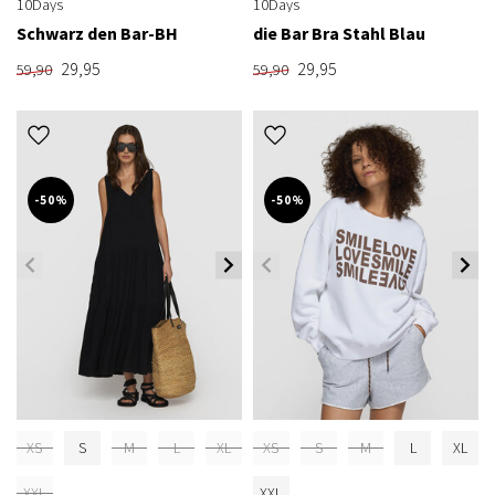
10Days
10Days
Schwarz den Bar-BH
die Bar Bra Stahl Blau
29,95
29,95
59,90
59,90
-50%
-50%
XS
S
M
L
XL
XS
S
M
L
XL
XXL
XXL