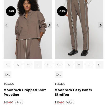
-50%
-50%
XS
S
M
L
XL
XS
S
M
L
XL
XXL
XXL
10Days
10Days
Moonrock Cropped Shirt
Moonrock Easy Pants
Popeline
Streifen
74,95
69,95
149,90
139,90