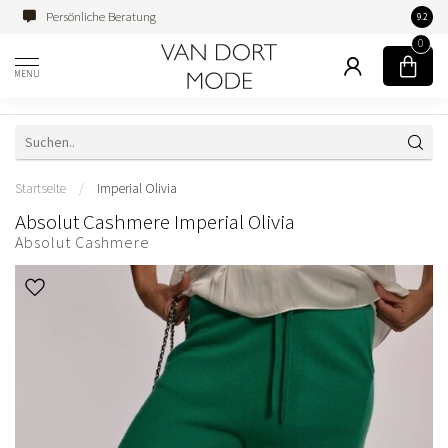
Persönliche Beratung
Famili
9.2
0
MENU
Startseite
/
Imperial Olivia
Absolut Cashmere Imperial Olivia
Absolut Cashmere