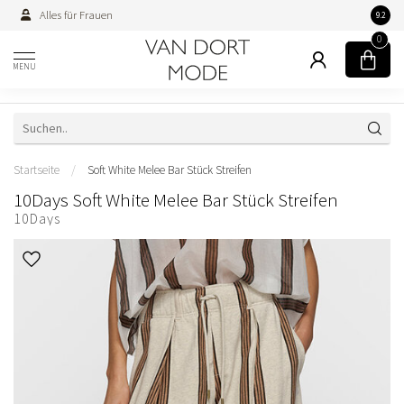
Alles für Frauen
Persön
9.2
0
MENU
Startseite
/
Soft White Melee Bar Stück Streifen
10Days Soft White Melee Bar Stück Streifen
10Days