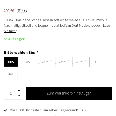
99,95
199,90
10DAYS Bar Piece Stripes Hose in soft white melee aus Bio-Baumwolle.
Nachhaltig, stilvoll und bequem. Jetzt bei Van Dort Mode shoppen.
Lesen
Sie mehr
.
Auf Lager
Bitte wählen Sie:
*
XXS
XS
S
M
L
XL
XXL
Zum Warenkorb hinzufügen
Vor 15:00 Uhr bestellt, am selben Tag versandt. (DE)