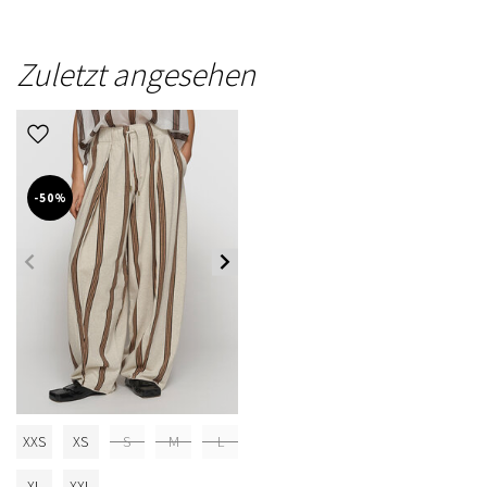
Zuletzt angesehen
-50%
XXS
XS
S
M
L
XL
XXL