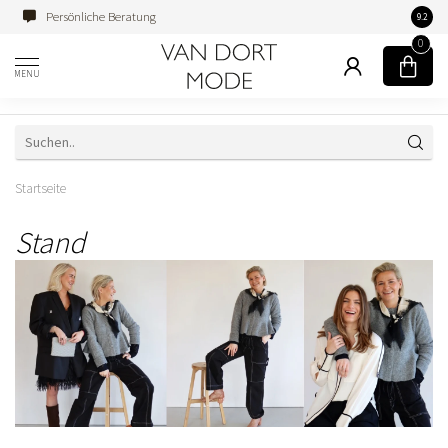
Persönliche Beratung
Famili
9.2
0
MENU
Startseite
Stand