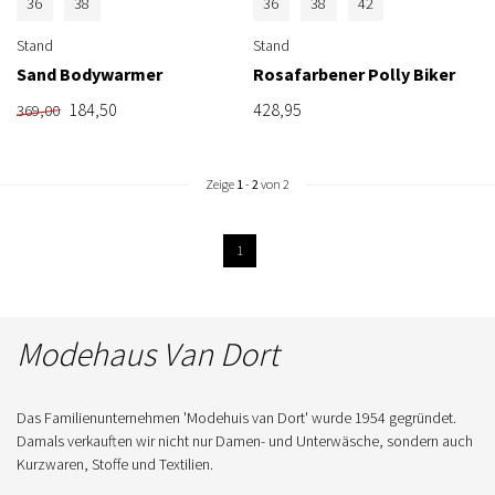
36
38
36
38
42
Stand
Stand
Sand Bodywarmer
Rosafarbener Polly Biker
184,50
428,95
369,00
Zeige
1
-
2
von 2
1
Modehaus Van Dort
Das Familienunternehmen 'Modehuis van Dort' wurde 1954 gegründet.
Damals verkauften wir nicht nur Damen- und Unterwäsche, sondern auch
Kurzwaren, Stoffe und Textilien.